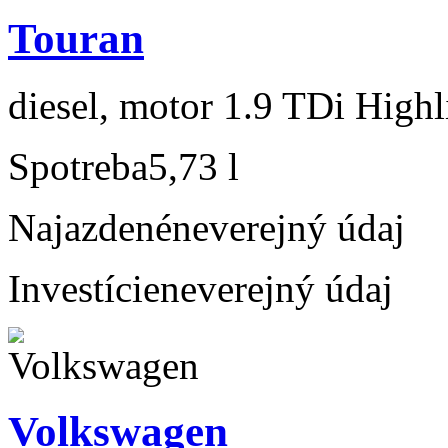
Touran
diesel, motor 1.9 TDi Highl
Spotreba
5,73 l
Najazdené
neverejný údaj
Investície
neverejný údaj
Volkswagen