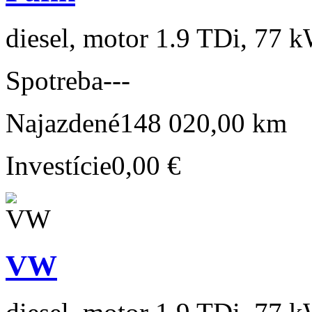
diesel, motor 1.9 TDi, 77 k
Spotreba
---
Najazdené
148 020,00 km
Investície
0,00 €
VW