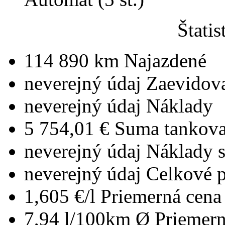
Štatis
114 890 km
Najazdené
neverejný údaj
Zaevidov
neverejný údaj
Náklady
5 754,01 €
Suma tankova
neverejný údaj
Náklady 
neverejný údaj
Celkové 
1,605 €/l
Priemerná cena 
7,94 l/100km
Ø Priemern