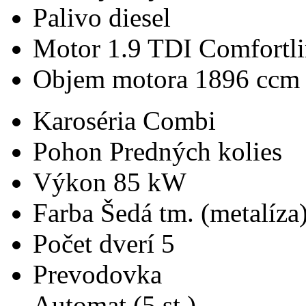
Palivo
diesel
Motor
1.9 TDI Comfortl
Objem motora
1896 ccm
Karoséria
Combi
Pohon
Predných kolies
Výkon
85 kW
Farba
Šedá tm. (metalíza
Počet dverí
5
Prevodovka
Automat (5 st.)