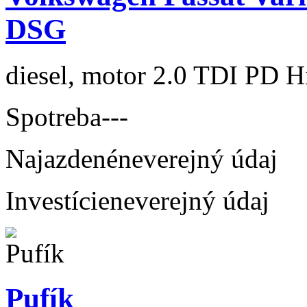
DSG
diesel, motor 2.0 TDI PD H
Spotreba
---
Najazdené
neverejný údaj
Investície
neverejný údaj
Pufík