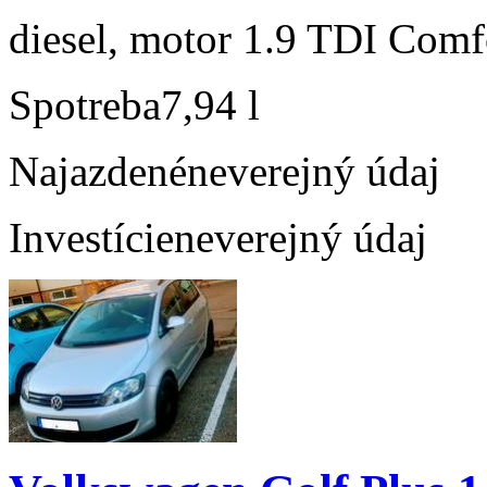
diesel, motor 1.9 TDI Comfo
Spotreba
7,94 l
Najazdené
neverejný údaj
Investície
neverejný údaj