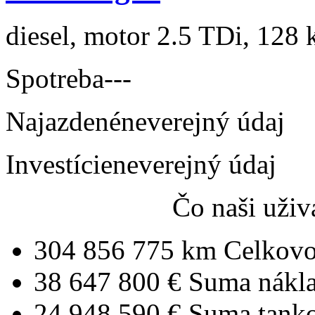
diesel, motor 2.5 TDi, 128 
Spotreba
---
Najazdené
neverejný údaj
Investície
neverejný údaj
Čo naši uživ
304 856 775 km
Celkovo
38 647 800 €
Suma nákl
24 948 590 €
Suma tank