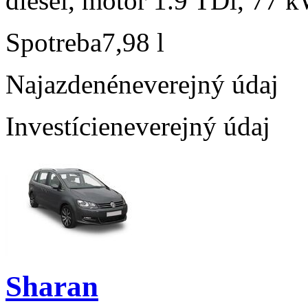
diesel, motor 1.9 TDi, 77 kW
Spotreba
7,98 l
Najazdené
neverejný údaj
Investície
neverejný údaj
Sharan